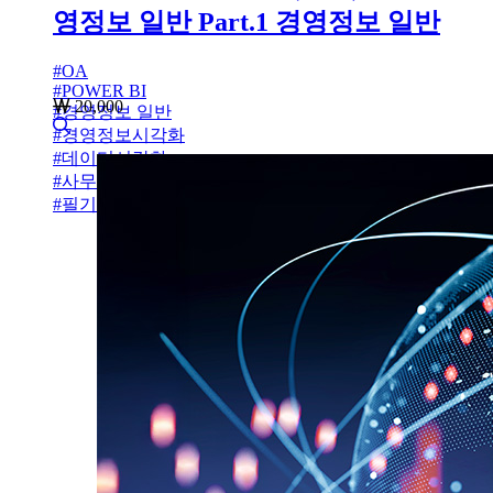
영정보 일반 Part.1 경영정보 일반
#
OA
#
POWER BI
20,000
#
경영정보 일반
#
경영정보시각화
#
데이터시각화
#
사무자동화
#
필기