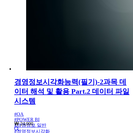
경영정보시각화능력(필기)-2과목 데
이터 해석 및 활용 Part.2 데이터 파일
시스템
#
OA
#
POWER BI
24,000
#
경영정보 일반
#
경영정보시각화