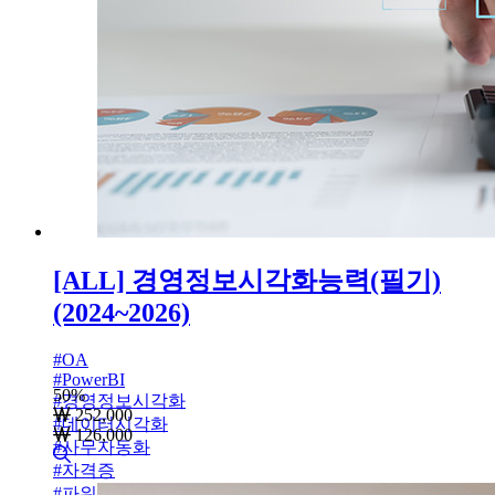
[ALL] 경영정보시각화능력(필기)
(2024~2026)
#
OA
#
PowerBI
50
%
#
경영정보시각화
252,000
#
데이터시각화
126,000
#
사무자동화
#
자격증
#
파워BI