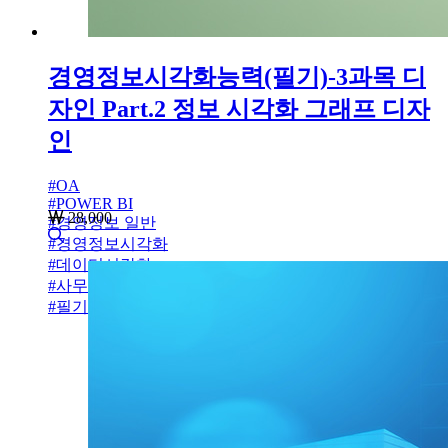
경영정보시각화능력(필기)-3과목 디
자인 Part.2 정보 시각화 그래프 디자
인
#
OA
#
POWER BI
28,000
#
경영정보 일반
#
경영정보시각화
#
데이터시각화
#
사무자동화
#
필기