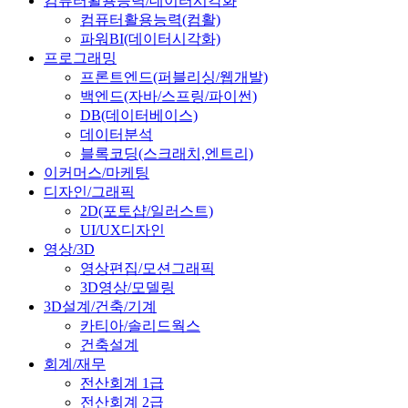
컴퓨터활용능력/데이터시각화
컴퓨터활용능력(컴활)
파워BI(데이터시각화)
프로그래밍
프론트엔드(퍼블리싱/웹개발)
백엔드(자바/스프링/파이썬)
DB(데이터베이스)
데이터분석
블록코딩(스크래치,엔트리)
이커머스/마케팅
디자인/그래픽
2D(포토샵/일러스트)
UI/UX디자인
영상/3D
영상편집/모션그래픽
3D영상/모델링
3D설계/건축/기계
카티아/솔리드웍스
건축설계
회계/재무
전산회계 1급
전산회계 2급