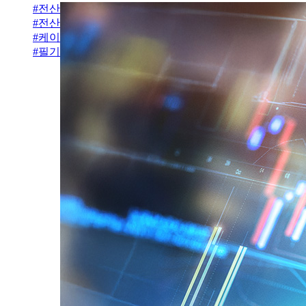
#
전산세무
#
전산세무 2급
#
케이렙
#
필기