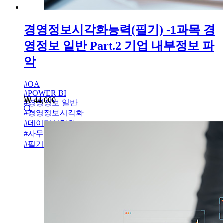
경영정보시각화능력(필기) -1과목 경
영정보 일반 Part.2 기업 내부정보 파
악
#
OA
#
POWER BI
44,000
#
경영정보 일반
#
경영정보시각화
#
데이터시각화
#
사무자동화
#
필기