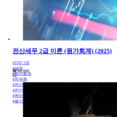
전산세무 2급 이론 (원가회계) (2025)
#
TAT 2급
#
세무
60,000
#
원가회계
#
자격증
#
전산세무
#
전산세무 2급
#
케이렙
#
필기