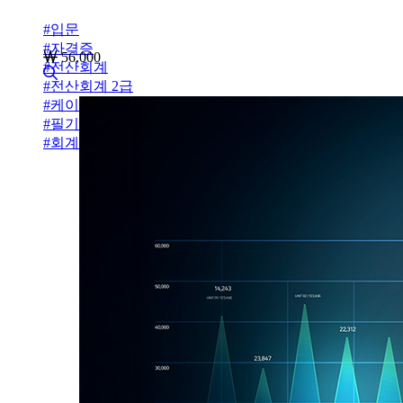
#
입문
#
자격증
56,000
#
전산회계
#
전산회계 2급
#
케이렙
#
필기
#
회계