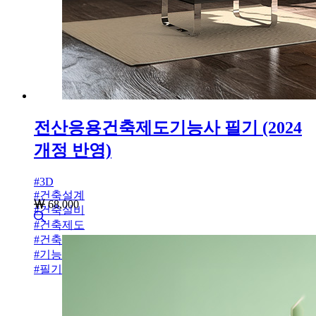
전산응용건축제도기능사 필기 (2024
개정 반영)
#
3D
#
건축설계
68,000
#
건축설비
#
건축제도
#
건축제도기능사
#
기능사
#
필기