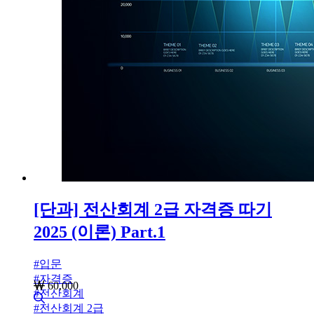
[단과] 전산회계 2급 자격증 따기
2025 (이론) Part.1
#
입문
#
자격증
60,000
#
전산회계
#
전산회계 2급