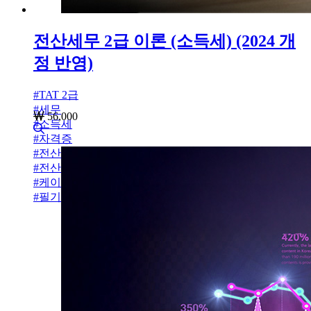
전산세무 2급 이론 (소득세) (2024 개
정 반영)
#
TAT 2급
#
세무
56,000
#
소득세
#
자격증
#
전산세무
#
전산세무 2급
#
케이렙
#
필기