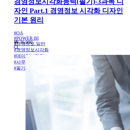
경영정보시각화능력(필기)-3과목 디
자인 Part.1 경영정보 시각화 디자인
기본 원리
#
OA
#
POWER BI
36,000
#
경영정보 일반
#
경영정보시각화
#
데이터시각화
#
사무자동화
#
필기