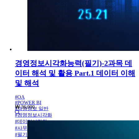
경영정보시각화능력(필기)-2과목 데
이터 해석 및 활용 Part.1 데이터 이해
및 해석
#
OA
#
POWER BI
36,000
#
경영정보 일반
#
경영정보시각화
#
데이터시각화
#
사무자동화
#
필기