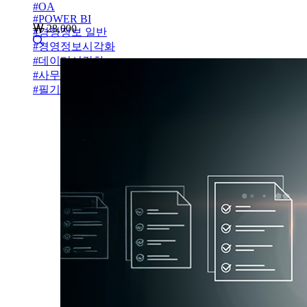
#
OA
#
POWER BI
28,000
#
경영정보 일반
#
경영정보시각화
#
데이터시각화
#
사무자동화
#
필기