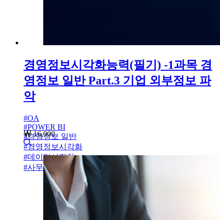
경영정보시각화능력(필기) -1과목 경
영정보 일반 Part.3 기업 외부정보 파
악
#
OA
#
POWER BI
16,000
#
경영정보 일반
#
경영정보시각화
#
데이터시각화
#
사무자동화