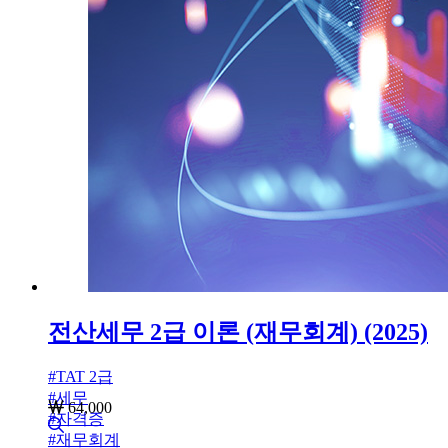
전산세무 2급 이론 (재무회계) (2025)
#
TAT 2급
#
세무
64,000
#
자격증
#
재무회계