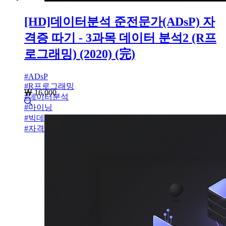
[HD]데이터분석 준전문가(ADsP) 자
격증 따기 - 3과목 데이터 분석2 (R프
로그래밍) (2020) (完)
#
ADsP
#
R프로그래밍
16,000
#
데이터분석
#
마이닝
#
빅데이터 분석
#
자격증