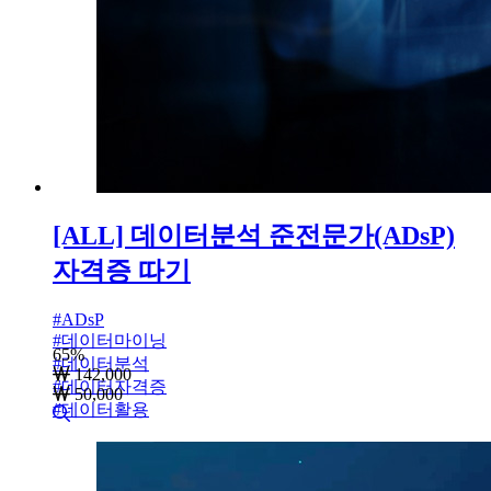
[ALL] 데이터분석 준전문가(ADsP)
자격증 따기
#
ADsP
#
데이터마이닝
65
%
#
데이터분석
142,000
#
데이터자격증
50,000
#
데이터활용