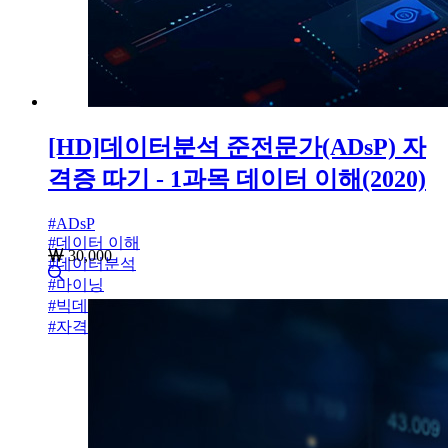
[HD]데이터분석 준전문가(ADsP) 자
격증 따기 - 1과목 데이터 이해(2020)
#
ADsP
#
데이터 이해
30,000
#
데이터분석
#
마이닝
#
빅데이터 분석
#
자격증