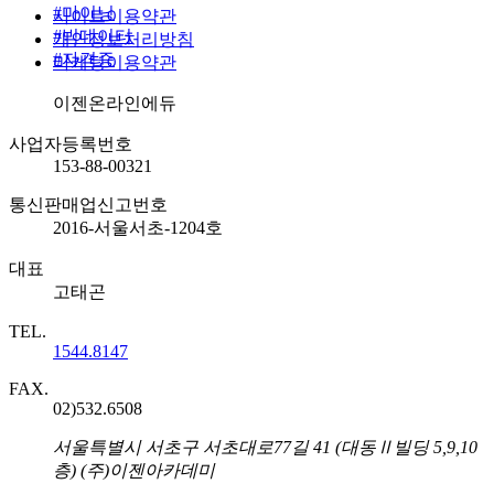
#
마이닝
사이트이용약관
#
빅데이터
개인정보처리방침
#
자격증
마케팅이용약관
회사명
이젠온라인에듀
사업자등록번호
153-88-00321
통신판매업신고번호
2016-서울서초-1204호
대표
고태곤
TEL.
1544.8147
FAX.
02)532.6508
주소
서울특별시 서초구 서초대로77길 41 (대동Ⅱ빌딩 5,9,10
층) (주)이젠아카데미