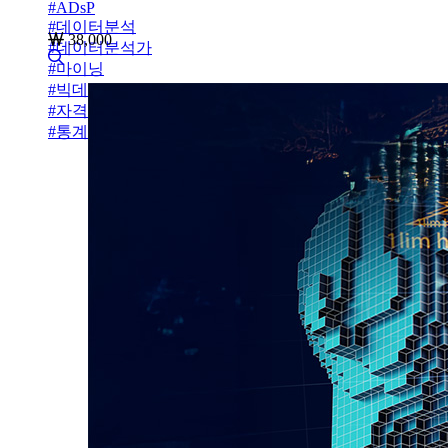
#
ADsP
#
데이터분석
38,000
#
데이터분석가
#
마이닝
#
빅데이터
#
자격증
#
통계이론