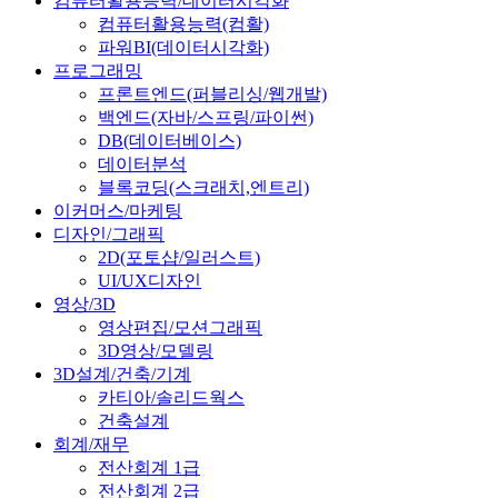
컴퓨터활용능력/데이터시각화
컴퓨터활용능력(컴활)
파워BI(데이터시각화)
프로그래밍
프론트엔드(퍼블리싱/웹개발)
백엔드(자바/스프링/파이썬)
DB(데이터베이스)
데이터분석
블록코딩(스크래치,엔트리)
이커머스/마케팅
디자인/그래픽
2D(포토샵/일러스트)
UI/UX디자인
영상/3D
영상편집/모션그래픽
3D영상/모델링
3D설계/건축/기계
카티아/솔리드웍스
건축설계
회계/재무
전산회계 1급
전산회계 2급