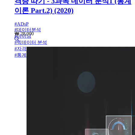
격증 따기 - 3과목 데이터 분석1 (통계
이론 Part.2) (2020)
#
ADsP
#
데이터분석
28,000
#
마이닝
#
빅데이터 분석
#
자격증
#
통계이론