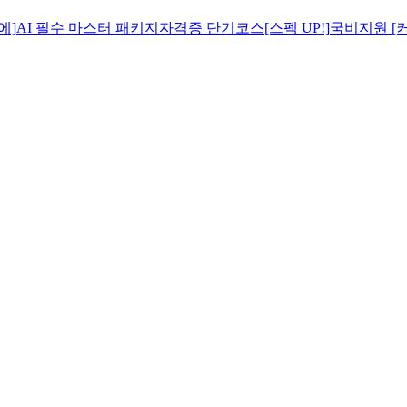
에]
AI 필수 마스터 패키지
자격증 단기코스[스펙 UP!]
국비지원 [