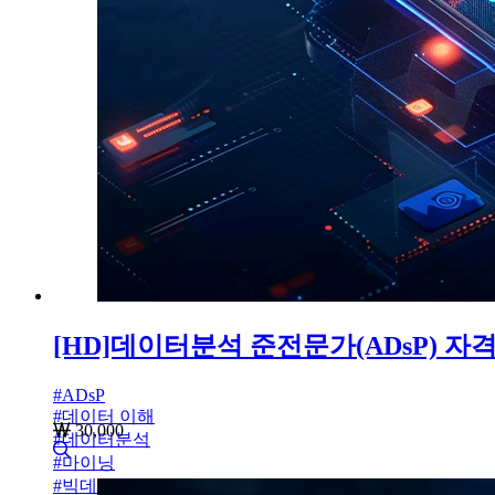
[HD]데이터분석 준전문가(ADsP) 자격증
#
ADsP
#
데이터 이해
30,000
#
데이터분석
#
마이닝
#
빅데이터 분석