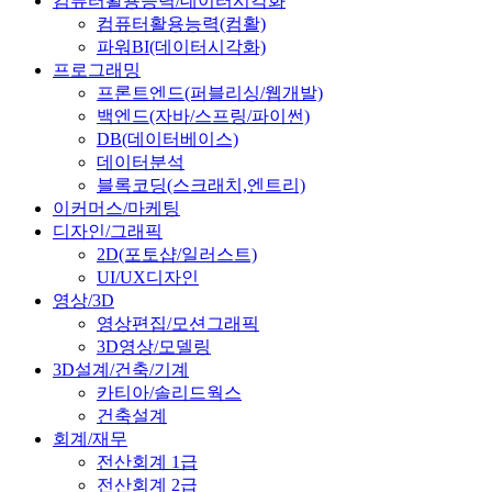
컴퓨터활용능력/데이터시각화
컴퓨터활용능력(컴활)
파워BI(데이터시각화)
프로그래밍
프론트엔드(퍼블리싱/웹개발)
백엔드(자바/스프링/파이썬)
DB(데이터베이스)
데이터분석
블록코딩(스크래치,엔트리)
이커머스/마케팅
디자인/그래픽
2D(포토샵/일러스트)
UI/UX디자인
영상/3D
영상편집/모션그래픽
3D영상/모델링
3D설계/건축/기계
카티아/솔리드웍스
건축설계
회계/재무
전산회계 1급
전산회계 2급