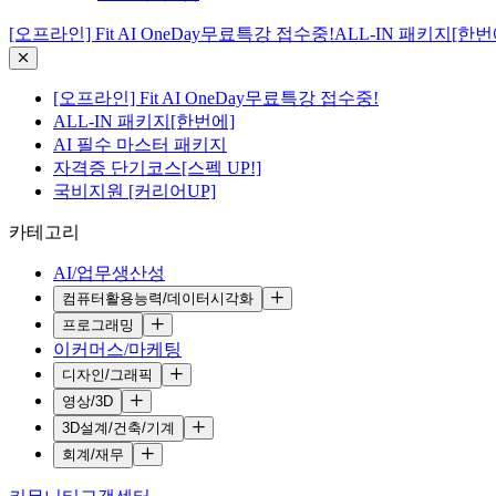
[오프라인] Fit AI OneDay무료특강 접수중!
ALL-IN 패키지[한번
[오프라인] Fit AI OneDay무료특강 접수중!
ALL-IN 패키지[한번에]
AI 필수 마스터 패키지
자격증 단기코스[스펙 UP!]
국비지원 [커리어UP]
카테고리
AI/업무생산성
컴퓨터활용능력/데이터시각화
프로그래밍
이커머스/마케팅
디자인/그래픽
영상/3D
3D설계/건축/기계
회계/재무