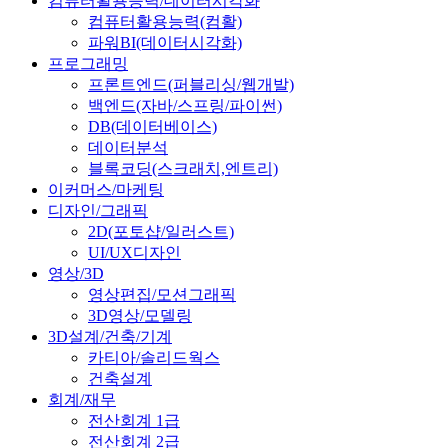
컴퓨터활용능력/데이터시각화
컴퓨터활용능력(컴활)
파워BI(데이터시각화)
프로그래밍
프론트엔드(퍼블리싱/웹개발)
백엔드(자바/스프링/파이썬)
DB(데이터베이스)
데이터분석
블록코딩(스크래치,엔트리)
이커머스/마케팅
디자인/그래픽
2D(포토샵/일러스트)
UI/UX디자인
영상/3D
영상편집/모션그래픽
3D영상/모델링
3D설계/건축/기계
카티아/솔리드웍스
건축설계
회계/재무
전산회계 1급
전산회계 2급