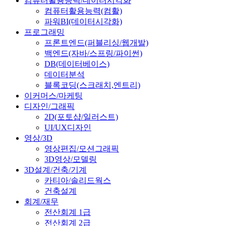
컴퓨터활용능력/데이터시각화
컴퓨터활용능력(컴활)
파워BI(데이터시각화)
프로그래밍
프론트엔드(퍼블리싱/웹개발)
백엔드(자바/스프링/파이썬)
DB(데이터베이스)
데이터분석
블록코딩(스크래치,엔트리)
이커머스/마케팅
디자인/그래픽
2D(포토샵/일러스트)
UI/UX디자인
영상/3D
영상편집/모션그래픽
3D영상/모델링
3D설계/건축/기계
카티아/솔리드웍스
건축설계
회계/재무
전산회계 1급
전산회계 2급