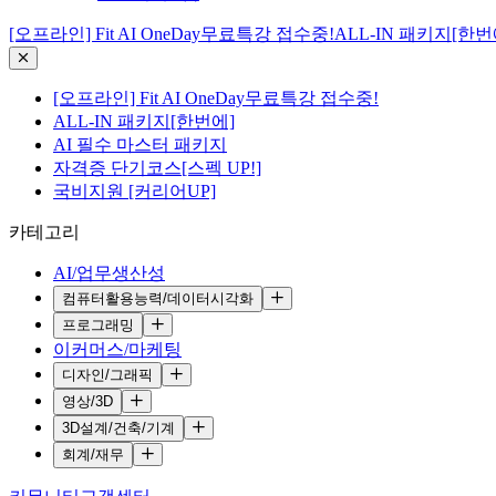
[오프라인] Fit AI OneDay무료특강 접수중!
ALL-IN 패키지[한번
[오프라인] Fit AI OneDay무료특강 접수중!
ALL-IN 패키지[한번에]
AI 필수 마스터 패키지
자격증 단기코스[스펙 UP!]
국비지원 [커리어UP]
카테고리
AI/업무생산성
컴퓨터활용능력/데이터시각화
프로그래밍
이커머스/마케팅
디자인/그래픽
영상/3D
3D설계/건축/기계
회계/재무