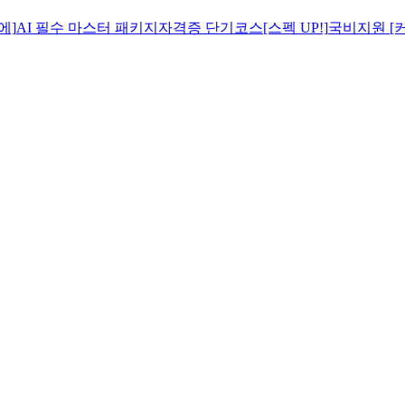
에]
AI 필수 마스터 패키지
자격증 단기코스[스펙 UP!]
국비지원 [