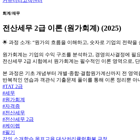
커뮤니티
고객센터
회계/재무
전산세무 2급 이론 (원가회계) (2025)
🌟 과정 소개: “원가의 흐름을 이해하고, 숫자로 기업의 전략을
원가회계는 기업의 수익 구조를 분석하고, 경영의사결정에 필요
전산세무 2급 시험에서 원가회계는 필수적인 이론 영역으로, 단
본 과정은 기초 개념부터 개별·종합·결합원가계산까지 전 영역을
반복적인 연습과 객관식 기출문제 풀이를 통해 이론 정리뿐 아니
#
TAT 2급
#
세무
#
원가회계
#
자격증
#
전산세무
#
전산세무 2급
#
케이렙
#
필기
강의 소개
학습 목표
교육 대상
커리큘럼
환불 규정