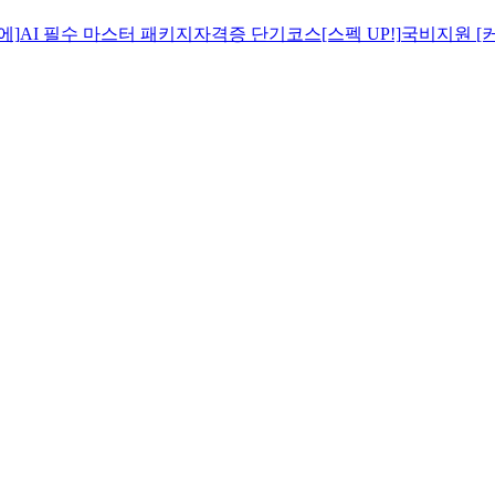
에]
AI 필수 마스터 패키지
자격증 단기코스[스펙 UP!]
국비지원 [