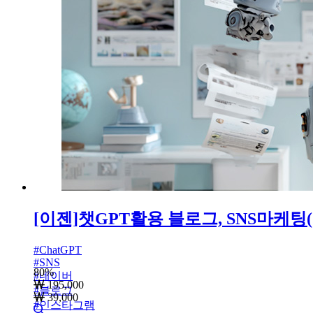
[이젠]챗GPT활용 블로그, SNS마케팅(
#
ChatGPT
#
SNS
80
%
#
네이버
195,000
#
블로그
39,000
#
인스타그램