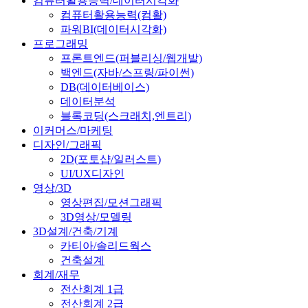
컴퓨터활용능력/데이터시각화
컴퓨터활용능력(컴활)
파워BI(데이터시각화)
프로그래밍
프론트엔드(퍼블리싱/웹개발)
백엔드(자바/스프링/파이썬)
DB(데이터베이스)
데이터분석
블록코딩(스크래치,엔트리)
이커머스/마케팅
디자인/그래픽
2D(포토샵/일러스트)
UI/UX디자인
영상/3D
영상편집/모션그래픽
3D영상/모델링
3D설계/건축/기계
카티아/솔리드웍스
건축설계
회계/재무
전산회계 1급
전산회계 2급