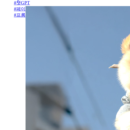
#
챗GPT
#
페이스북
#
프롬프트