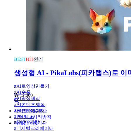
BEST
HIT
인기
생성형 AI - PikaLabs(피카랩스)
#
AI로영상만들기
#
AI숏폼
12,000
#
AI영상제작
#
AI콘텐츠제작
#
사이트이용약관
AI크리에이터
#
PikaLabs
개인정보처리방침
#
SNS마케팅
마케팅이용약관
#
디지털크리에이터