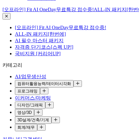
[오프라인] Fit AI OneDay무료특강 접수중!
ALL-IN 패키지[한번
[오프라인] Fit AI OneDay무료특강 접수중!
ALL-IN 패키지[한번에]
AI 필수 마스터 패키지
자격증 단기코스[스펙 UP!]
국비지원 [커리어UP]
카테고리
AI/업무생산성
컴퓨터활용능력/데이터시각화
프로그래밍
이커머스/마케팅
디자인/그래픽
영상/3D
3D설계/건축/기계
회계/재무