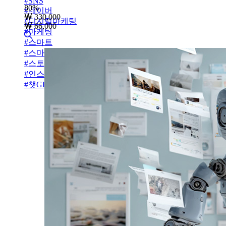
#
SNS
80
%
#
네이버
330,000
#
디지털마케팅
66,000
#
마케팅
#
스마트
#
스마트스토어
#
스토어
#
인스타그램
#
챗GPT