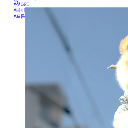
#
챗GPT
#
페이스북
#
프롬프트