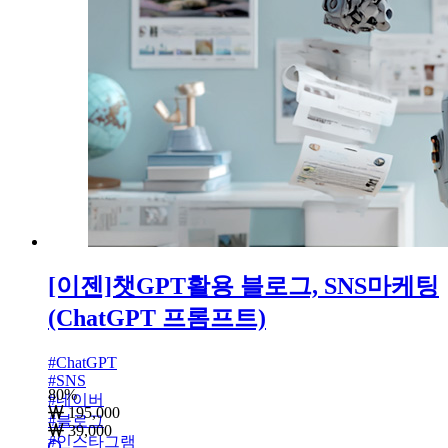
[이젠]챗GPT활용 블로그, SNS마케팅
(ChatGPT 프롬프트)
#
ChatGPT
#
SNS
80
%
#
네이버
195,000
#
블로그
39,000
#
인스타그램