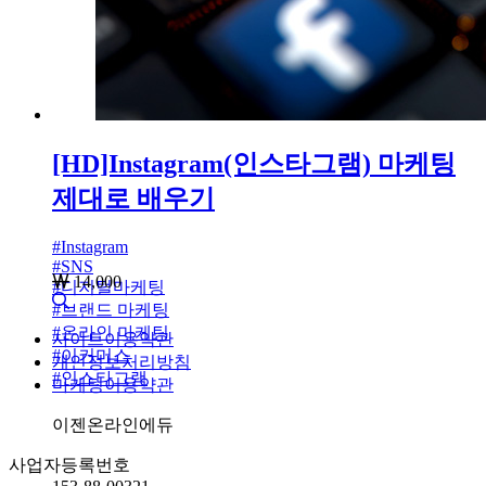
[HD]Instagram(인스타그램) 마케팅
제대로 배우기
#
Instagram
#
SNS
14,000
#
디지털마케팅
#
브랜드 마케팅
#
온라인 마케팅
사이트이용약관
#
이커머스
개인정보처리방침
#
인스타그램
마케팅이용약관
회사명
이젠온라인에듀
사업자등록번호