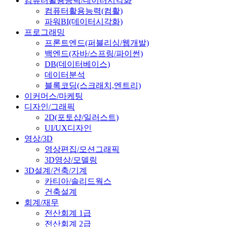
컴퓨터활용능력/데이터시각화
컴퓨터활용능력(컴활)
파워BI(데이터시각화)
프로그래밍
프론트엔드(퍼블리싱/웹개발)
백엔드(자바/스프링/파이썬)
DB(데이터베이스)
데이터분석
블록코딩(스크래치,엔트리)
이커머스/마케팅
디자인/그래픽
2D(포토샵/일러스트)
UI/UX디자인
영상/3D
영상편집/모션그래픽
3D영상/모델링
3D설계/건축/기계
카티아/솔리드웍스
건축설계
회계/재무
전산회계 1급
전산회계 2급