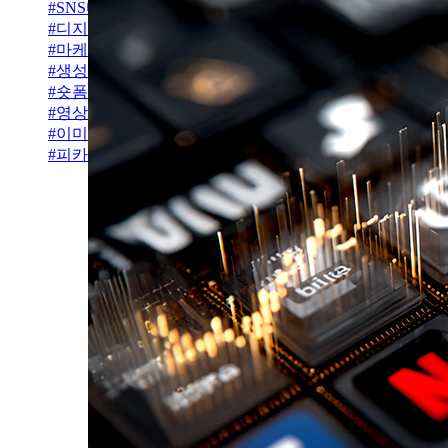
#
SNS마케팅
#
디지털크리에이터
#
마케팅툴
#
생성형AI
#
숏폼트렌드
#
영상편집초보
#
이미지영상변환
#
피카랩스