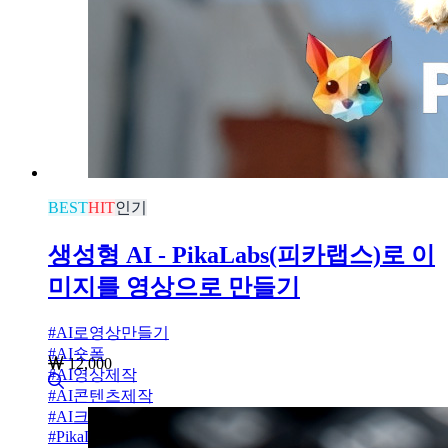
BEST
HIT
인기
생성형 AI - PikaLabs(피카랩스)로 이
미지를 영상으로 만들기
#
AI로영상만들기
#
AI숏폼
12,000
#
AI영상제작
#
AI콘텐츠제작
#
AI크리에이터
#
PikaLabs