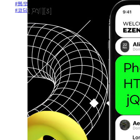
#
웹/앱설계
#
코딩초보