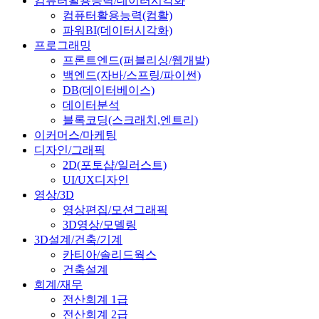
컴퓨터활용능력/데이터시각화
컴퓨터활용능력(컴활)
파워BI(데이터시각화)
프로그래밍
프론트엔드(퍼블리싱/웹개발)
백엔드(자바/스프링/파이썬)
DB(데이터베이스)
데이터분석
블록코딩(스크래치,엔트리)
이커머스/마케팅
디자인/그래픽
2D(포토샵/일러스트)
UI/UX디자인
영상/3D
영상편집/모션그래픽
3D영상/모델링
3D설계/건축/기계
카티아/솔리드웍스
건축설계
회계/재무
전산회계 1급
전산회계 2급