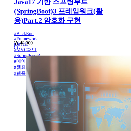
Java17 기반 스프링부트
(SpringBoot)3 프레임워크(활
용)Part.2 암호화 구현
#
BackEnd
#
Framework
48,000
#
Java17
#
MVC패턴
#
SpringBoot3
#
데이터베이스
#
웹표준
#
템플릿엔진