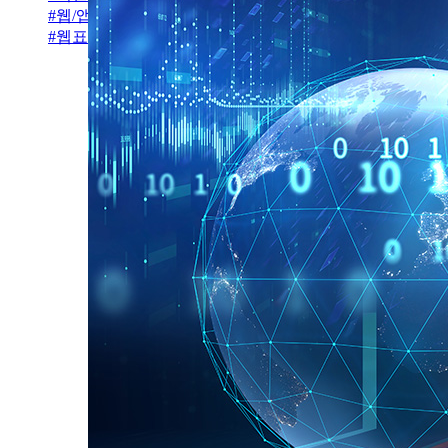
#
웹/앱설계
#
웹표준