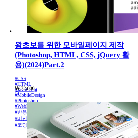
왕초보를 위한 모바일페이지 제작
(Photoshop, HTML, CSS, jQuery 활
용)(2024)Part.2
#
CSS
#
HTML
72,000
#
JavaScript
#
MobileDesign
#
Photoshop
#
WebDesign
#
반응형사이트
#
비전공자설계
#
코딩초보