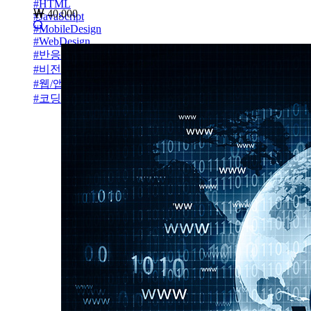
#
HTML
40,000
#
JavaScript
#
MobileDesign
#
WebDesign
#
반응형사이트
#
비전공자설계
#
웹/앱설계
#
코딩초보