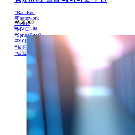
#
BackEnd
#
Framework
68,000
#
Java17
#
MVC패턴
#
SpringBoot3
#
데이터베이스
#
웹표준
#
템플릿엔진