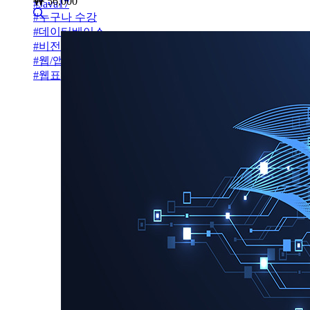
56,000
#
Java17
#
누구나 수강
#
데이터베이스
#
비전공자설계
#
웹/앱설계
#
웹표준