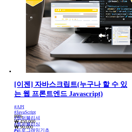
[이젠] 자바스크립트(누구나 할 수 있
는 웹 프론트엔드 Javascript)
#
API
#
JavaScript
80
%
#
웹퍼블리셔
450,000
#
웹퍼블리싱
90,000
#
프로그래밍기초