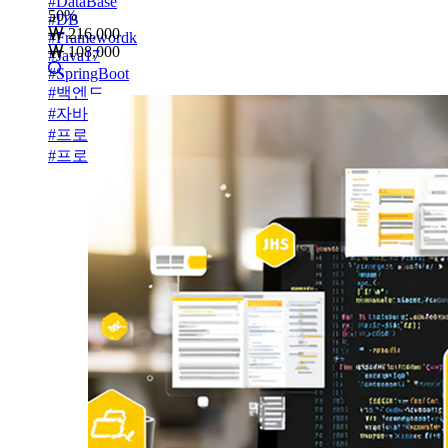
#
DataBase
50
%
#
DB
216,000
#
Framewordk
108,000
#
Java17
#
SpringBoot
#
백엔드
#
자바
#
프로그래밍
#
프로그래밍언너