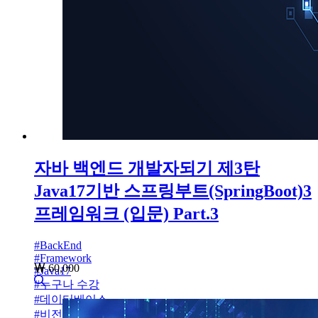
자바 백엔드 개발자되기 제3탄
Java17기반 스프링부트(SpringBoot)3
프레임워크 (입문) Part.3
#
BackEnd
#
Framework
60,000
#
Java17
#
누구나 수강
#
데이터베이스
#
비전공자설계