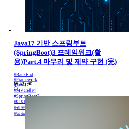
Java17 기반 스프링부트
(SpringBoot)3 프레임워크(활
용)Part.4 마무리 및 제약 구현 (完)
#
BackEnd
#
Framework
52,000
#
Java17
#
MVC패턴
#
SpringBoot3
#
데이터베이스
#
웹표준
#
템플릿엔진