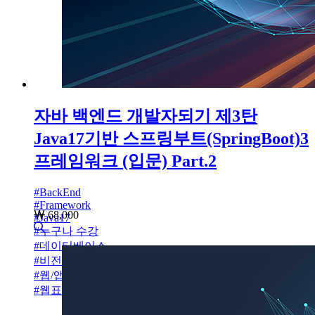
자바 백엔드 개발자되기 제3탄
Java17기반 스프링부트(SpringBoot)3
프레임워크 (입문) Part.2
#
BackEnd
#
Framework
68,000
#
Java17
#
누구나 수강
#
데이터베이스
#
비전공자설계
#
웹/앱설계
#
웹표준