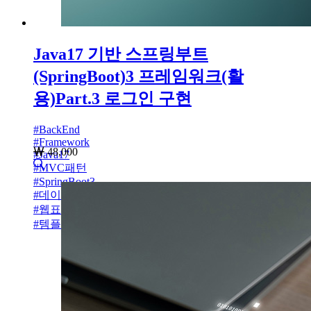
Java17 기반 스프링부트
(SpringBoot)3 프레임워크(활
용)Part.3 로그인 구현
#
BackEnd
#
Framework
48,000
#
Java17
#
MVC패턴
#
SpringBoot3
#
데이터베이스
#
웹표준
#
템플릿엔진