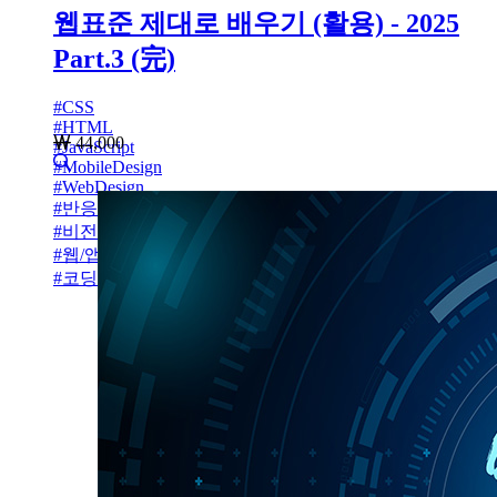
웹표준 제대로 배우기 (활용) - 2025
Part.3 (完)
#
CSS
#
HTML
44,000
#
JavaScript
#
MobileDesign
#
WebDesign
#
반응형사이트
#
비전공자설계
#
웹/앱설계
#
코딩초보