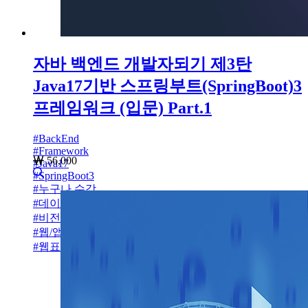
자바 백엔드 개발자되기 제3탄
Java17기반 스프링부트(SpringBoot)3
프레임워크 (입문) Part.1
#
BackEnd
#
Framework
56,000
#
Java17
#
SpringBoot3
#
누구나 수강
#
데이터베이스
#
비전공자설계
#
웹/앱설계
#
웹표준