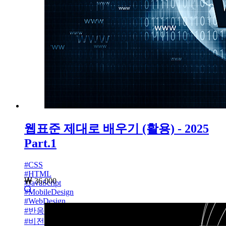
웹표준 제대로 배우기 (활용) - 2025
Part.1
#
CSS
#
HTML
36,000
#
JavaScript
#
MobileDesign
#
WebDesign
#
반응형사이트
#
비전공자설계