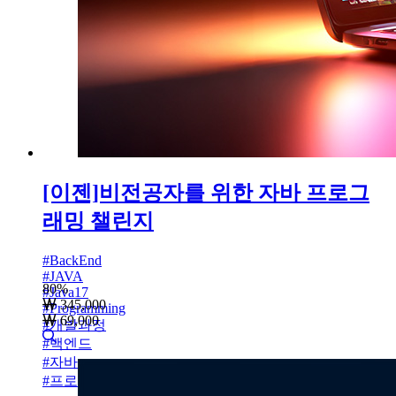
[이젠]비전공자를 위한 자바 프로그
래밍 챌린지
#
BackEnd
#
JAVA
80
%
#
Java17
345,000
#
Programming
69,000
#
개발과정
#
백엔드
#
자바
#
프로그래밍언어