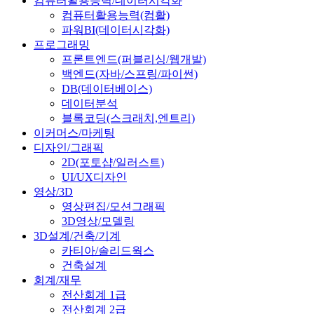
컴퓨터활용능력/데이터시각화
컴퓨터활용능력(컴활)
파워BI(데이터시각화)
프로그래밍
프론트엔드(퍼블리싱/웹개발)
백엔드(자바/스프링/파이썬)
DB(데이터베이스)
데이터분석
블록코딩(스크래치,엔트리)
이커머스/마케팅
디자인/그래픽
2D(포토샵/일러스트)
UI/UX디자인
영상/3D
영상편집/모션그래픽
3D영상/모델링
3D설계/건축/기계
카티아/솔리드웍스
건축설계
회계/재무
전산회계 1급
전산회계 2급