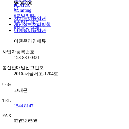
30,000
#
CATIA
#
Drafting
#
모빌리티
사이트이용약관
#
솔리드웍스
개인정보처리방침
#
자동차설계
마케팅이용약관
회사명
이젠온라인에듀
사업자등록번호
153-88-00321
통신판매업신고번호
2016-서울서초-1204호
대표
고태곤
TEL.
1544.8147
FAX.
02)532.6508