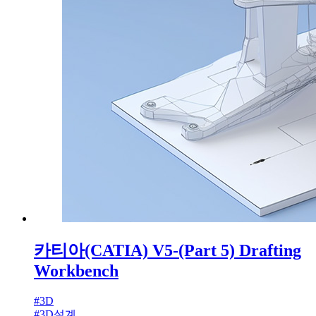
카티아(CATIA) V5-(Part 5) Drafting
Workbench
#
3D
#
3D설계