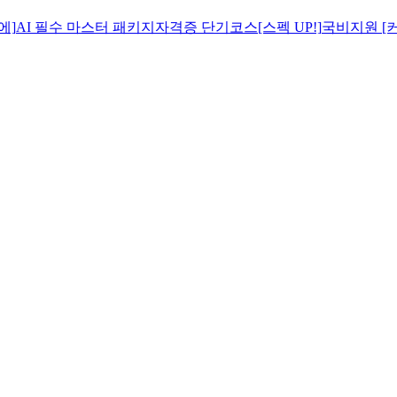
에]
AI 필수 마스터 패키지
자격증 단기코스[스펙 UP!]
국비지원 [