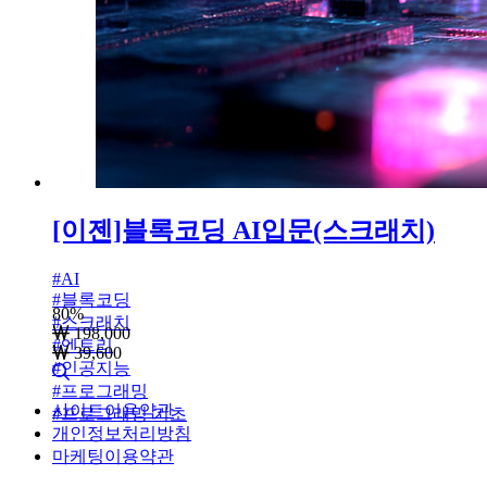
[이젠]블록코딩 AI입문(스크래치)
#
AI
#
블록코딩
80
%
#
스크래치
198,000
#
엔트리
39,600
#
인공지능
#
프로그래밍
사이트이용약관
#
프로그래밍 기초
개인정보처리방침
마케팅이용약관