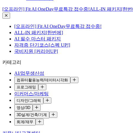
[오프라인] Fit AI OneDay무료특강 접수중!
ALL-IN 패키지[한번
[오프라인] Fit AI OneDay무료특강 접수중!
ALL-IN 패키지[한번에]
AI 필수 마스터 패키지
자격증 단기코스[스펙 UP!]
국비지원 [커리어UP]
카테고리
AI/업무생산성
컴퓨터활용능력/데이터시각화
프로그래밍
이커머스/마케팅
디자인/그래픽
영상/3D
3D설계/건축/기계
회계/재무