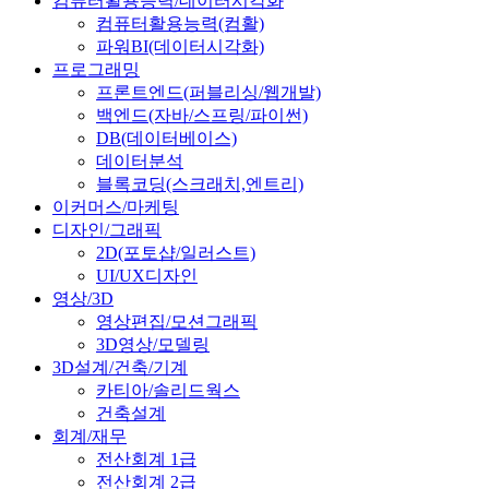
컴퓨터활용능력/데이터시각화
컴퓨터활용능력(컴활)
파워BI(데이터시각화)
프로그래밍
프론트엔드(퍼블리싱/웹개발)
백엔드(자바/스프링/파이썬)
DB(데이터베이스)
데이터분석
블록코딩(스크래치,엔트리)
이커머스/마케팅
디자인/그래픽
2D(포토샵/일러스트)
UI/UX디자인
영상/3D
영상편집/모션그래픽
3D영상/모델링
3D설계/건축/기계
카티아/솔리드웍스
건축설계
회계/재무
전산회계 1급
전산회계 2급