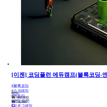
[이젠] 코딩플런 에듀캠프(블록코딩-
#
블록코딩
#
스크래치
80
%
#
엔트리
360,000
#
코딩 입문
72,000
#
프로그래밍