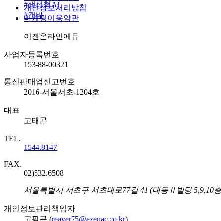
#
생성형AI
개인정보처리방침
#
캔바
마케팅이용약관
회사명
이젠온라인에듀
사업자등록번호
153-88-00321
통신판매업신고번호
2016-서울서초-1204호
대표
고태곤
TEL.
1544.8147
FAX.
02)532.6508
주소
서울특별시 서초구 서초대로77길 41 (대동Ⅱ빌딩 5,9,10
개인정보관리책임자
고필곤 (
reaver75@ezenac.co.kr
)