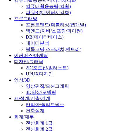
컴퓨터활용능력/데이터시각화
컴퓨터활용능력(컴활)
파워BI(데이터시각화)
프로그래밍
프론트엔드(퍼블리싱/웹개발)
백엔드(자바/스프링/파이썬)
DB(데이터베이스)
데이터분석
블록코딩(스크래치,엔트리)
이커머스/마케팅
디자인/그래픽
2D(포토샵/일러스트)
UI/UX디자인
영상/3D
영상편집/모션그래픽
3D영상/모델링
3D설계/건축/기계
카티아/솔리드웍스
건축설계
회계/재무
전산회계 1급
전산회계 2급