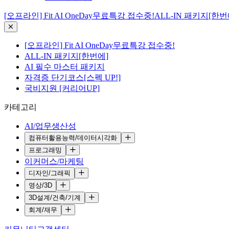
[오프라인] Fit AI OneDay무료특강 접수중!
ALL-IN 패키지[한번
[오프라인] Fit AI OneDay무료특강 접수중!
ALL-IN 패키지[한번에]
AI 필수 마스터 패키지
자격증 단기코스[스펙 UP!]
국비지원 [커리어UP]
카테고리
AI/업무생산성
컴퓨터활용능력/데이터시각화
프로그래밍
이커머스/마케팅
디자인/그래픽
영상/3D
3D설계/건축/기계
회계/재무