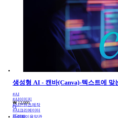
생성형 AI - 캔바(Canva)-텍스트에
#
AI
#
AI이미지
12,000
#
AI콘텐츠제작
#
AI크리에이터
#
Canva
사이트이용약관