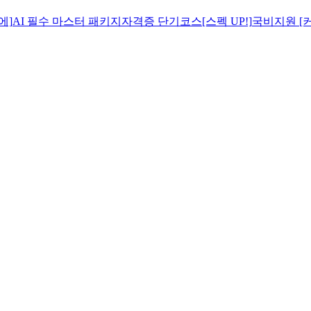
에]
AI 필수 마스터 패키지
자격증 단기코스[스펙 UP!]
국비지원 [