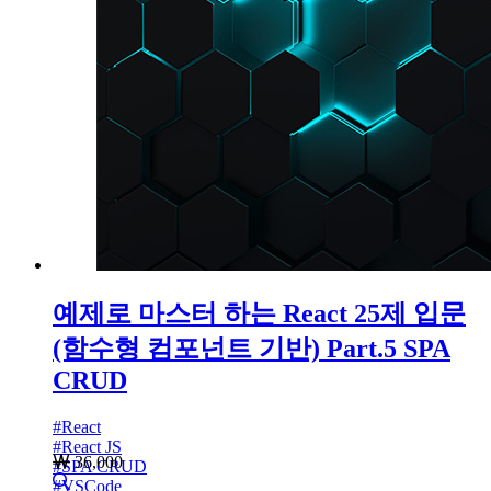
예제로 마스터 하는 React 25제 입문
(함수형 컴포넌트 기반) Part.5 SPA
CRUD
#
React
#
React JS
36,000
#
SPA CRUD
#
VSCode