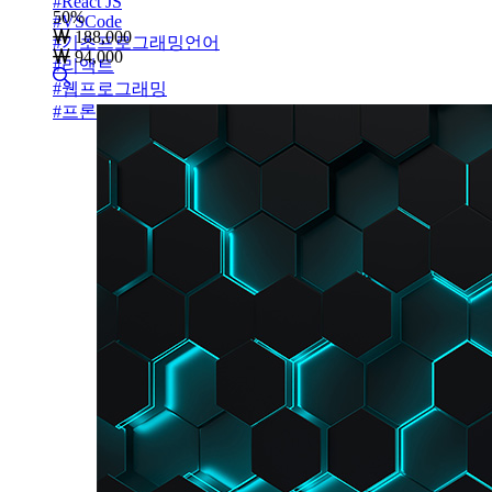
#
React JS
50
%
#
VSCode
188,000
#
기초프로그래밍언어
94,000
#
리액트
#
웹프로그래밍
#
프론트엔드