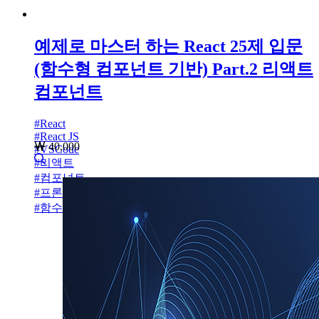
예제로 마스터 하는 React 25제 입문
(함수형 컴포넌트 기반) Part.2 리액트
컴포넌트
#
React
#
React JS
40,000
#
VSCode
#
리액트
#
컴포넌트
#
프론트엔드
#
함수형 컴포넌트