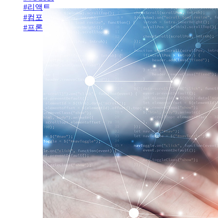
#
리액트
#
컴포넌트
#
프론트엔드