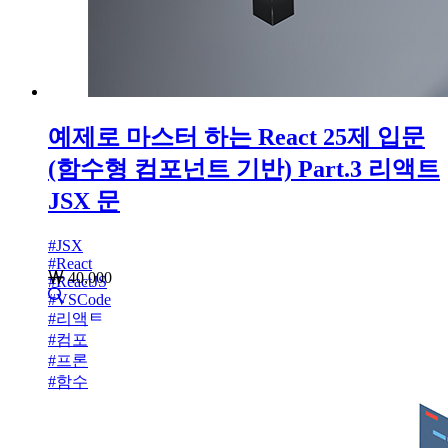
예제로 마스터 하는 React 25제 입문
(함수형 컴포넌트 기반) Part.3 리액트
JSX 문
#
JSX
#
React
40,000
#
ReactJS
#
VSCode
#
리액트
#
컴포넌트
#
프론트엔드
#
함수형 컴포넌트