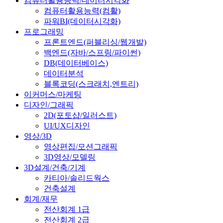
컴퓨터활용능력/데이터시각화
컴퓨터활용능력(컴활)
파워BI(데이터시각화)
프로그래밍
프론트엔드(퍼블리싱/웹개발)
백엔드(자바/스프링/파이썬)
DB(데이터베이스)
데이터분석
블록코딩(스크래치,엔트리)
이커머스/마케팅
디자인/그래픽
2D(포토샵/일러스트)
UI/UX디자인
영상/3D
영상편집/모션그래픽
3D영상/모델링
3D설계/건축/기계
카티아/솔리드웍스
건축설계
회계/재무
전산회계 1급
전산회계 2급