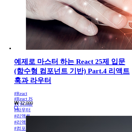
예제로 마스터 하는 React 25제 입문
(함수형 컴포넌트 기반) Part.4 리액트
훅과 라우터
#
React
#
React JS
32,000
#
VSCode
#
라우터
#
리액트
#
리액트 훅
#
컴포넌트