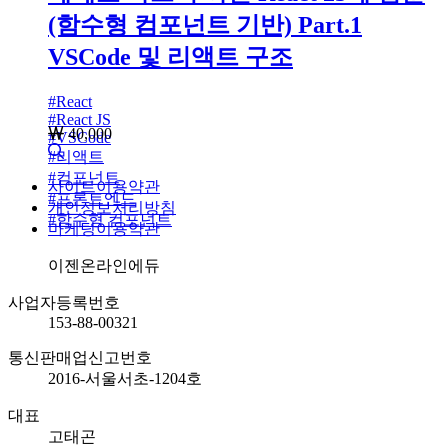
(함수형 컴포넌트 기반) Part.1
VSCode 및 리액트 구조
#
React
#
React JS
40,000
#
VSCode
#
리액트
#
컴포넌트
사이트이용약관
#
프론트엔드
개인정보처리방침
#
함수형 컴포넌트
마케팅이용약관
회사명
이젠온라인에듀
사업자등록번호
153-88-00321
통신판매업신고번호
2016-서울서초-1204호
대표
고태곤