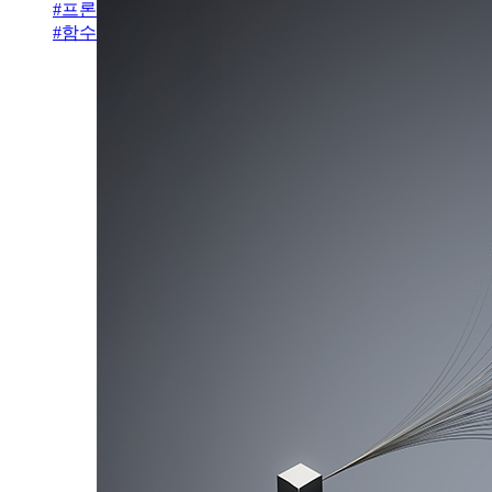
#
프론트엔드
#
함수형 컴포넌트