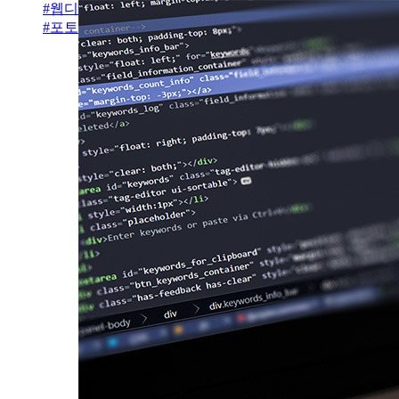
#
웹디자인개발기능사
#
포토샵