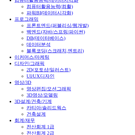
컴퓨터활용능력/데이터시각화
컴퓨터활용능력(컴활)
파워BI(데이터시각화)
프로그래밍
프론트엔드(퍼블리싱/웹개발)
백엔드(자바/스프링/파이썬)
DB(데이터베이스)
데이터분석
블록코딩(스크래치,엔트리)
이커머스/마케팅
디자인/그래픽
2D(포토샵/일러스트)
UI/UX디자인
영상/3D
영상편집/모션그래픽
3D영상/모델링
3D설계/건축/기계
카티아/솔리드웍스
건축설계
회계/재무
전산회계 1급
전산회계 2급