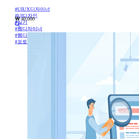
#
UIUX디자이너
#
UI디자인
40,000
#
실기
#
웹디자이너
#
웹디자인개발기능사
#
포토샵