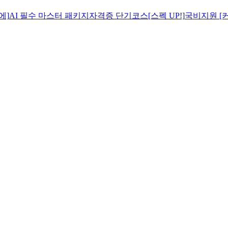
에]
AI 필수 마스터 패키지
자격증 단기코스[스펙 UP!]
국비지원 [