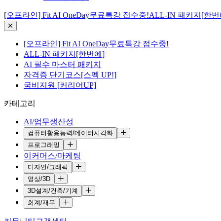
[오프라인] Fit AI OneDay무료특강 접수중!
ALL-IN 패키지[한번
[오프라인] Fit AI OneDay무료특강 접수중!
ALL-IN 패키지[한번에]
AI 필수 마스터 패키지
자격증 단기코스[스펙 UP!]
국비지원 [커리어UP]
카테고리
AI/업무생산성
컴퓨터활용능력/데이터시각화
프로그래밍
이커머스/마케팅
디자인/그래픽
영상/3D
3D설계/건축/기계
회계/재무