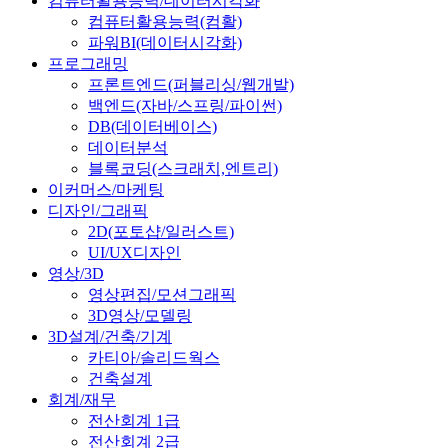
컴퓨터활용능력/데이터시각화
컴퓨터활용능력(컴활)
파워BI(데이터시각화)
프로그래밍
프론트엔드(퍼블리싱/웹개발)
백엔드(자바/스프링/파이썬)
DB(데이터베이스)
데이터분석
블록코딩(스크래치,엔트리)
이커머스/마케팅
디자인/그래픽
2D(포토샵/일러스트)
UI/UX디자인
영상/3D
영상편집/모션그래픽
3D영상/모델링
3D설계/건축/기계
카티아/솔리드웍스
건축설계
회계/재무
전산회계 1급
전산회계 2급