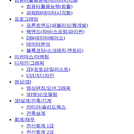
컴퓨터활용능력/데이터시각화
컴퓨터활용능력(컴활)
파워BI(데이터시각화)
프로그래밍
프론트엔드(퍼블리싱/웹개발)
백엔드(자바/스프링/파이썬)
DB(데이터베이스)
데이터분석
블록코딩(스크래치,엔트리)
이커머스/마케팅
디자인/그래픽
2D(포토샵/일러스트)
UI/UX디자인
영상/3D
영상편집/모션그래픽
3D영상/모델링
3D설계/건축/기계
카티아/솔리드웍스
건축설계
회계/재무
전산회계 1급
전산회계 2급