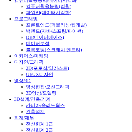
컴퓨터활용능력/데이터시각화
컴퓨터활용능력(컴활)
파워BI(데이터시각화)
프로그래밍
프론트엔드(퍼블리싱/웹개발)
백엔드(자바/스프링/파이썬)
DB(데이터베이스)
데이터분석
블록코딩(스크래치,엔트리)
이커머스/마케팅
디자인/그래픽
2D(포토샵/일러스트)
UI/UX디자인
영상/3D
영상편집/모션그래픽
3D영상/모델링
3D설계/건축/기계
카티아/솔리드웍스
건축설계
회계/재무
전산회계 1급
전산회계 2급