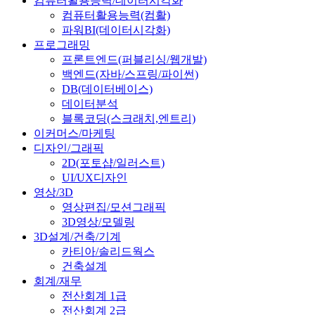
컴퓨터활용능력/데이터시각화
컴퓨터활용능력(컴활)
파워BI(데이터시각화)
프로그래밍
프론트엔드(퍼블리싱/웹개발)
백엔드(자바/스프링/파이썬)
DB(데이터베이스)
데이터분석
블록코딩(스크래치,엔트리)
이커머스/마케팅
디자인/그래픽
2D(포토샵/일러스트)
UI/UX디자인
영상/3D
영상편집/모션그래픽
3D영상/모델링
3D설계/건축/기계
카티아/솔리드웍스
건축설계
회계/재무
전산회계 1급
전산회계 2급