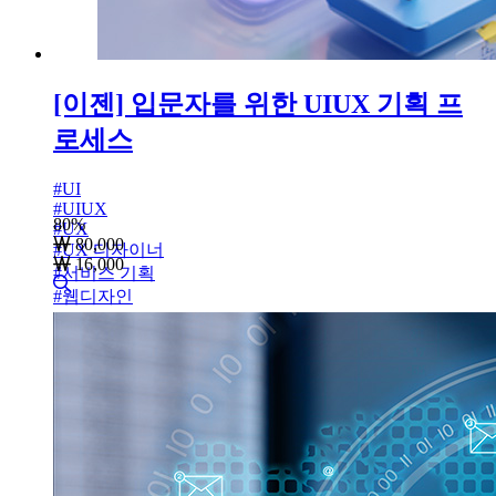
[이젠] 입문자를 위한 UIUX 기획 프
로세스
#
UI
#
UIUX
80
%
#
UX
80,000
#
UX 디자이너
16,000
#
서비스 기획
#
웹디자인