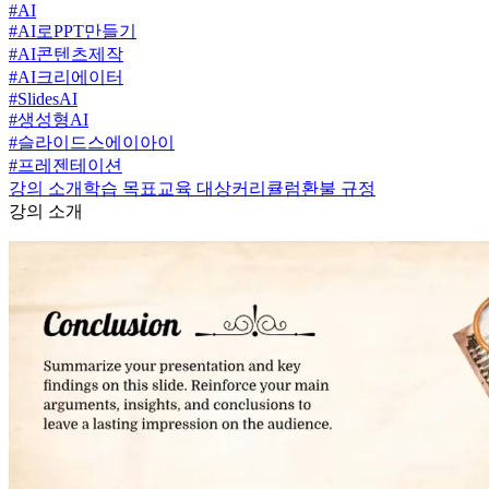
#
AI
#
AI로PPT만들기
#
AI콘텐츠제작
#
AI크리에이터
#
SlidesAI
#
생성형AI
#
슬라이드스에이아이
#
프레젠테이션
강의 소개
학습 목표
교육 대상
커리큘럼
환불 규정
강의 소개