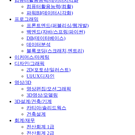
컴퓨터활용능력/데이터시각화
컴퓨터활용능력(컴활)
파워BI(데이터시각화)
프로그래밍
프론트엔드(퍼블리싱/웹개발)
백엔드(자바/스프링/파이썬)
DB(데이터베이스)
데이터분석
블록코딩(스크래치,엔트리)
이커머스/마케팅
디자인/그래픽
2D(포토샵/일러스트)
UI/UX디자인
영상/3D
영상편집/모션그래픽
3D영상/모델링
3D설계/건축/기계
카티아/솔리드웍스
건축설계
회계/재무
전산회계 1급
전산회계 2급