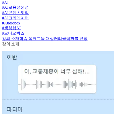
#
AI
#
AI로음성생성
#
AI콘텐츠제작
#
AI크리에이터
#
Audiobox
#
생성형AI
#
오디오박스
강의 소개
학습 목표
교육 대상
커리큘럼
환불 규정
강의 소개