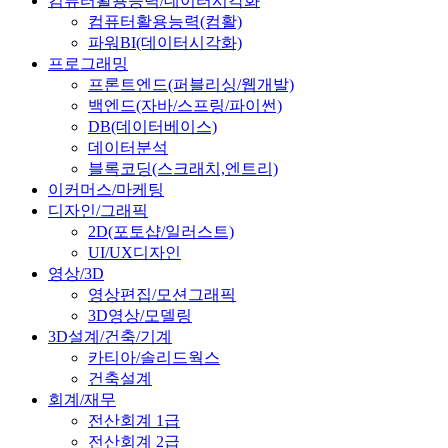
컴퓨터활용능력/데이터시각화
컴퓨터활용능력(컴활)
파워BI(데이터시각화)
프로그래밍
프론트엔드(퍼블리싱/웹개발)
백엔드(자바/스프링/파이썬)
DB(데이터베이스)
데이터분석
블록코딩(스크래치,엔트리)
이커머스/마케팅
디자인/그래픽
2D(포토샵/일러스트)
UI/UX디자인
영상/3D
영상편집/모션그래픽
3D영상/모델링
3D설계/건축/기계
카티아/솔리드웍스
건축설계
회계/재무
전산회계 1급
전산회계 2급