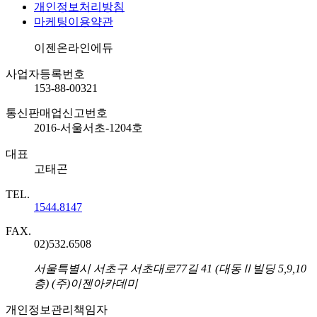
개인정보처리방침
마케팅이용약관
회사명
이젠온라인에듀
사업자등록번호
153-88-00321
통신판매업신고번호
2016-서울서초-1204호
대표
고태곤
TEL.
1544.8147
FAX.
02)532.6508
주소
서울특별시 서초구 서초대로77길 41 (대동Ⅱ빌딩 5,9,10
층) (주)이젠아카데미
개인정보관리책임자