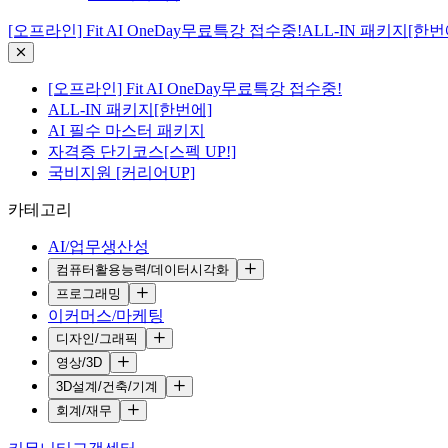
[오프라인] Fit AI OneDay무료특강 접수중!
ALL-IN 패키지[한번
[오프라인] Fit AI OneDay무료특강 접수중!
ALL-IN 패키지[한번에]
AI 필수 마스터 패키지
자격증 단기코스[스펙 UP!]
국비지원 [커리어UP]
카테고리
AI/업무생산성
컴퓨터활용능력/데이터시각화
프로그래밍
이커머스/마케팅
디자인/그래픽
영상/3D
3D설계/건축/기계
회계/재무