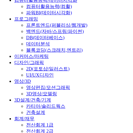
컴퓨터활용능력/데이터시각화
컴퓨터활용능력(컴활)
파워BI(데이터시각화)
프로그래밍
프론트엔드(퍼블리싱/웹개발)
백엔드(자바/스프링/파이썬)
DB(데이터베이스)
데이터분석
블록코딩(스크래치,엔트리)
이커머스/마케팅
디자인/그래픽
2D(포토샵/일러스트)
UI/UX디자인
영상/3D
영상편집/모션그래픽
3D영상/모델링
3D설계/건축/기계
카티아/솔리드웍스
건축설계
회계/재무
전산회계 1급
전산회계 2급