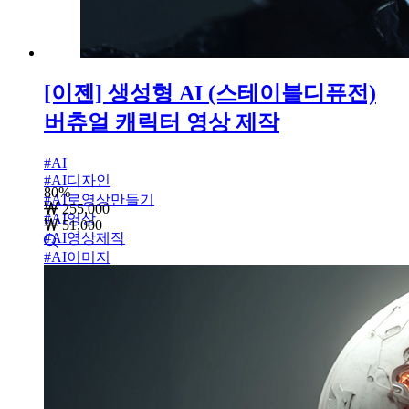
[이젠] 생성형 AI (스테이블디퓨전)
버츄얼 캐릭터 영상 제작
#
AI
#
AI디자인
80
%
#
AI로영상만들기
255,000
#
AI영상
51,000
#
AI영상제작
#
AI이미지
#
스태이블디퓨전
#
스테이블디퓨전