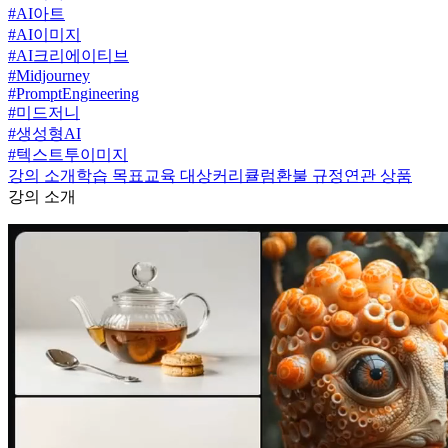
#
AI아트
#
AI이미지
#
AI크리에이티브
#
Midjourney
#
PromptEngineering
#
미드저니
#
생성형AI
#
텍스트투이미지
강의 소개
학습 목표
교육 대상
커리큘럼
환불 규정
연관 상품
강의 소개