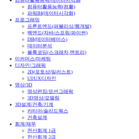
컴퓨터활용능력/데이터시각화
컴퓨터활용능력(컴활)
파워BI(데이터시각화)
프로그래밍
프론트엔드(퍼블리싱/웹개발)
백엔드(자바/스프링/파이썬)
DB(데이터베이스)
데이터분석
블록코딩(스크래치,엔트리)
이커머스/마케팅
디자인/그래픽
2D(포토샵/일러스트)
UI/UX디자인
영상/3D
영상편집/모션그래픽
3D영상/모델링
3D설계/건축/기계
카티아/솔리드웍스
건축설계
회계/재무
전산회계 1급
전산회계 2급