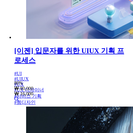
[이젠] 입문자를 위한 UIUX 기획 프
로세스
#
UI
#
UIUX
80
%
#
UX
80,000
#
UX 디자이너
16,000
#
서비스 기획
#
웹디자인