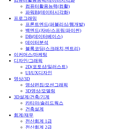
컴퓨터활용능력/데이터시각화
컴퓨터활용능력(컴활)
파워BI(데이터시각화)
프로그래밍
프론트엔드(퍼블리싱/웹개발)
백엔드(자바/스프링/파이썬)
DB(데이터베이스)
데이터분석
블록코딩(스크래치,엔트리)
이커머스/마케팅
디자인/그래픽
2D(포토샵/일러스트)
UI/UX디자인
영상/3D
영상편집/모션그래픽
3D영상/모델링
3D설계/건축/기계
카티아/솔리드웍스
건축설계
회계/재무
전산회계 1급
전산회계 2급