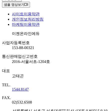
샘플 영상보기
사이트이용약관
개인정보처리방침
마케팅이용약관
회사명
이젠온라인에듀
사업자등록번호
153-88-00321
통신판매업신고번호
2016-서울서초-1204호
대표
고태곤
TEL.
1544.8147
FAX.
02)532.6508
주소
서울특별시 서초구 서초대로77길 41 (대동Ⅱ빌딩 5,9,10