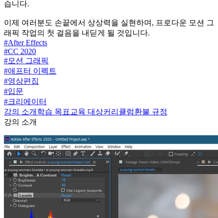
습니다.
이제 여러분도 손끝에서 상상력을 실현하며, 프로다운 모션 그
래픽 작업의 첫 걸음을 내딛게 될 것입니다.
#
After Effects
#
CC 2020
#
모션 그래픽
#
애프터 이펙트
#
영상편집
#
입문
#
크리에이터
강의 소개
학습 목표
교육 대상
커리큘럼
환불 규정
강의 소개