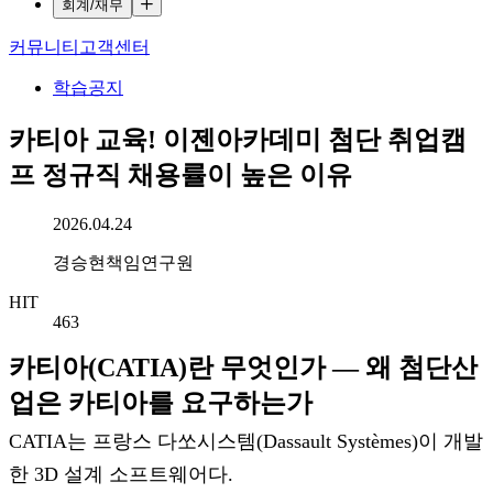
회계/재무
커뮤니티
고객센터
학습공지
카티아 교육! 이젠아카데미 첨단 취업캠
프 정규직 채용률이 높은 이유
작성일시
2026.04.24
작성자
경승현책임연구원
HIT
463
카티아(CATIA)란 무엇인가 — 왜 첨단산
업은 카티아를 요구하는가
CATIA는 프랑스 다쏘시스템(Dassault Systèmes)이 개발
한 3D 설계 소프트웨어다.