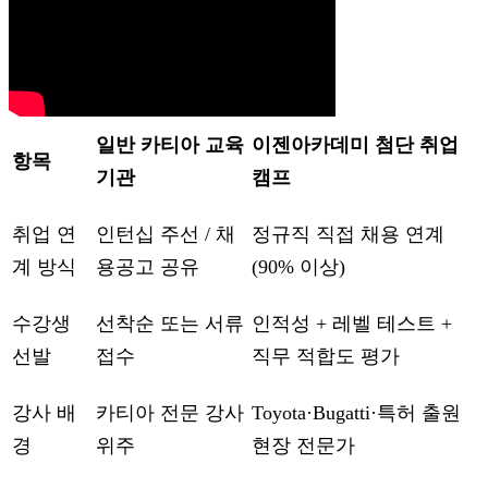
일반 카티아 교육
이젠아카데미 첨단 취업
항목
기관
캠프
취업 연
인턴십 주선 / 채
정규직 직접 채용 연계
계 방식
용공고 공유
(90% 이상)
수강생
선착순 또는 서류
인적성 + 레벨 테스트 +
선발
접수
직무 적합도 평가
강사 배
카티아 전문 강사
Toyota·Bugatti·특허 출원
경
위주
현장 전문가