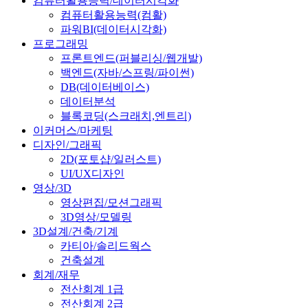
컴퓨터활용능력/데이터시각화
컴퓨터활용능력(컴활)
파워BI(데이터시각화)
프로그래밍
프론트엔드(퍼블리싱/웹개발)
백엔드(자바/스프링/파이썬)
DB(데이터베이스)
데이터분석
블록코딩(스크래치,엔트리)
이커머스/마케팅
디자인/그래픽
2D(포토샵/일러스트)
UI/UX디자인
영상/3D
영상편집/모션그래픽
3D영상/모델링
3D설계/건축/기계
카티아/솔리드웍스
건축설계
회계/재무
전산회계 1급
전산회계 2급