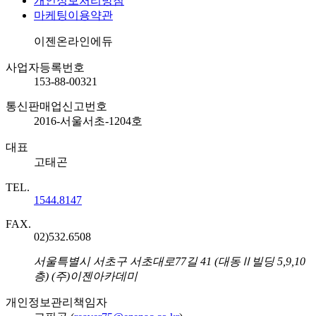
개인정보처리방침
마케팅이용약관
회사명
이젠온라인에듀
사업자등록번호
153-88-00321
통신판매업신고번호
2016-서울서초-1204호
대표
고태곤
TEL.
1544.8147
FAX.
02)532.6508
주소
서울특별시 서초구 서초대로77길 41 (대동Ⅱ빌딩 5,9,10
층) (주)이젠아카데미
개인정보관리책임자