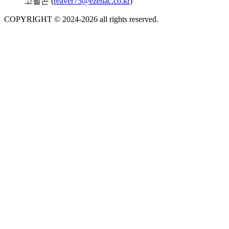
고필곤 (
reaver75@ezenac.co.kr
)
COPYRIGHT © 2024-
2026
all rights reserved.