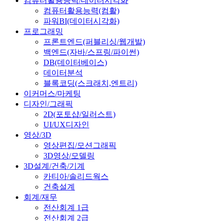
컴퓨터활용능력/데이터시각화
컴퓨터활용능력(컴활)
파워BI(데이터시각화)
프로그래밍
프론트엔드(퍼블리싱/웹개발)
백엔드(자바/스프링/파이썬)
DB(데이터베이스)
데이터분석
블록코딩(스크래치,엔트리)
이커머스/마케팅
디자인/그래픽
2D(포토샵/일러스트)
UI/UX디자인
영상/3D
영상편집/모션그래픽
3D영상/모델링
3D설계/건축/기계
카티아/솔리드웍스
건축설계
회계/재무
전산회계 1급
전산회계 2급