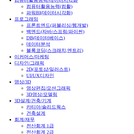
컴퓨터활용능력/데이터시각화
컴퓨터활용능력(컴활)
파워BI(데이터시각화)
프로그래밍
프론트엔드(퍼블리싱/웹개발)
백엔드(자바/스프링/파이썬)
DB(데이터베이스)
데이터분석
블록코딩(스크래치,엔트리)
이커머스/마케팅
디자인/그래픽
2D(포토샵/일러스트)
UI/UX디자인
영상/3D
영상편집/모션그래픽
3D영상/모델링
3D설계/건축/기계
카티아/솔리드웍스
건축설계
회계/재무
전산회계 1급
전산회계 2급