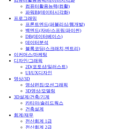
컴퓨터활용능력/데이터시각화
컴퓨터활용능력(컴활)
파워BI(데이터시각화)
프로그래밍
프론트엔드(퍼블리싱/웹개발)
백엔드(자바/스프링/파이썬)
DB(데이터베이스)
데이터분석
블록코딩(스크래치,엔트리)
이커머스/마케팅
디자인/그래픽
2D(포토샵/일러스트)
UI/UX디자인
영상/3D
영상편집/모션그래픽
3D영상/모델링
3D설계/건축/기계
카티아/솔리드웍스
건축설계
회계/재무
전산회계 1급
전산회계 2급