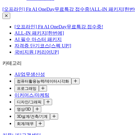
[오프라인] Fit AI OneDay무료특강 접수중!
ALL-IN 패키지[한번
[오프라인] Fit AI OneDay무료특강 접수중!
ALL-IN 패키지[한번에]
AI 필수 마스터 패키지
자격증 단기코스[스펙 UP!]
국비지원 [커리어UP]
카테고리
AI/업무생산성
컴퓨터활용능력/데이터시각화
프로그래밍
이커머스/마케팅
디자인/그래픽
영상/3D
3D설계/건축/기계
회계/재무