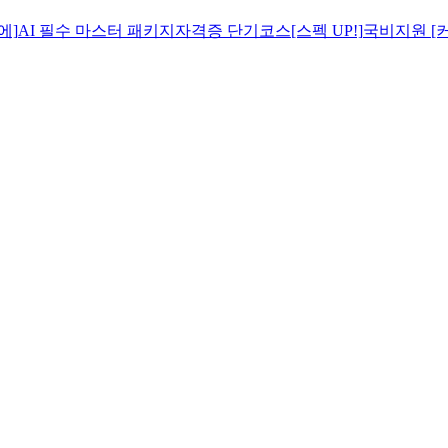
에]
AI 필수 마스터 패키지
자격증 단기코스[스펙 UP!]
국비지원 [