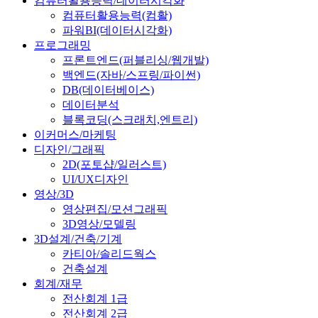
컴퓨터활용능력/데이터시각화
컴퓨터활용능력(컴활)
파워BI(데이터시각화)
프로그래밍
프론트엔드(퍼블리싱/웹개발)
백엔드(자바/스프링/파이썬)
DB(데이터베이스)
데이터분석
블록코딩(스크래치,엔트리)
이커머스/마케팅
디자인/그래픽
2D(포토샵/일러스트)
UI/UX디자인
영상/3D
영상편집/모션그래픽
3D영상/모델링
3D설계/건축/기계
카티아/솔리드웍스
건축설계
회계/재무
전산회계 1급
전산회계 2급