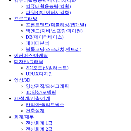
컴퓨터활용능력/데이터시각화
컴퓨터활용능력(컴활)
파워BI(데이터시각화)
프로그래밍
프론트엔드(퍼블리싱/웹개발)
백엔드(자바/스프링/파이썬)
DB(데이터베이스)
데이터분석
블록코딩(스크래치,엔트리)
이커머스/마케팅
디자인/그래픽
2D(포토샵/일러스트)
UI/UX디자인
영상/3D
영상편집/모션그래픽
3D영상/모델링
3D설계/건축/기계
카티아/솔리드웍스
건축설계
회계/재무
전산회계 1급
전산회계 2급