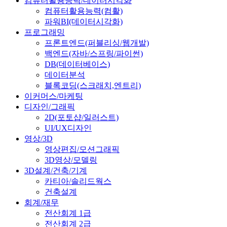
컴퓨터활용능력/데이터시각화
컴퓨터활용능력(컴활)
파워BI(데이터시각화)
프로그래밍
프론트엔드(퍼블리싱/웹개발)
백엔드(자바/스프링/파이썬)
DB(데이터베이스)
데이터분석
블록코딩(스크래치,엔트리)
이커머스/마케팅
디자인/그래픽
2D(포토샵/일러스트)
UI/UX디자인
영상/3D
영상편집/모션그래픽
3D영상/모델링
3D설계/건축/기계
카티아/솔리드웍스
건축설계
회계/재무
전산회계 1급
전산회계 2급