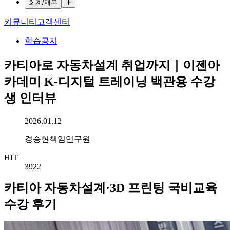
회계/재무
커뮤니티
고객센터
학습공지
카티아로 자동차설계 취업까지｜이젠아
카데미 K-디지털 트레이닝 백관용 수강
생 인터뷰
작성일시
2026.01.12
작성자
경승현책임연구원
HIT
3922
카티아 자동차설계·3D 프린팅 국비교육
수강 후기