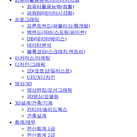
컴퓨터활용능력/데이터시각화
컴퓨터활용능력(컴활)
파워BI(데이터시각화)
프로그래밍
프론트엔드(퍼블리싱/웹개발)
백엔드(자바/스프링/파이썬)
DB(데이터베이스)
데이터분석
블록코딩(스크래치,엔트리)
이커머스/마케팅
디자인/그래픽
2D(포토샵/일러스트)
UI/UX디자인
영상/3D
영상편집/모션그래픽
3D영상/모델링
3D설계/건축/기계
카티아/솔리드웍스
건축설계
회계/재무
전산회계 1급
전산회계 2급